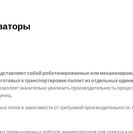
заторы
дставляют собой роботизированные или механизиров
отовых к транспортировке паллет из отдельных единиц 
воляет значительно увеличить производительность процесс
диниц.
ых типов в зависимости от требуемой производительности, 
ют промышленных роботов-манипуляторов для захвата и укл