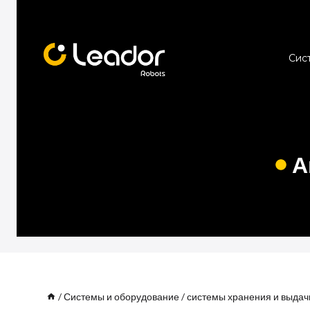
Перейти
к
содержимому
Сис
А
/
Системы и оборудование
/
системы хранения и выдач