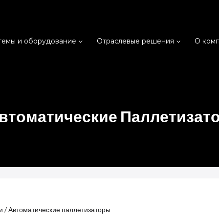
темы и оборудование
Отраслевые решения
О ком
втоматические Паллетизат
и
/
Автоматические паллетизаторы